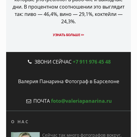
дни. В процентном соотношении это выглядит
так: пиво — 46,4%, вино — 29,1%, коктейли —
24,3%.
УЗНАТЬ БОЛЬШЕ >>
Back
ЗВОНИ СЕЙЧАС
+7 911 976 45 48
to
top
Валерия Панарина Фотограф в Барселоне
ПОЧТА
foto@valeriapanarina.ru
О НАС
Сейчас так много фотографов вокруг,