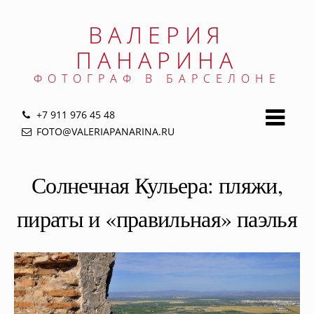
Jump
to
ВАЛЕРИЯ
navigation
ПАНАРИНА
ФОТОГРАФ В БАРСЕЛОНЕ
+7 911 976 45 48
FOTO@VALERIAPANARINA.RU
Back
to
Солнечная Кульера: пляжи,
top
пираты и «правильная» паэлья