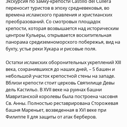
Экскурсия по замку-крепости Castillo del Cullera
переносит туристов в эпоху средневековья, во
времена исламского правления и христианских
преобразований. Со смотровых площадок
крепости, которая возвышается над историческим
центром Кульеры, открывается восхитительная
панорама средиземноморского побережья, вид на
бухту, устье реки Хукара и рисовые поля.
Остатки исламских оборонительных укреплений XIII
века, сохранившихся до наших дней, – 5 башен и
небольшой участок крепостной стены на западе.
Вблизи крепости стоит церковь Святилище Девы
дель Кастильо. В XVII веке на руинах башни
Мавританской королевы была построена часовня
Св. Анны. Полностью реставрирована Сторожевая
башня Мареньет, возведенная в XVI веке при
Филиппе II для защиты от атак берберов.